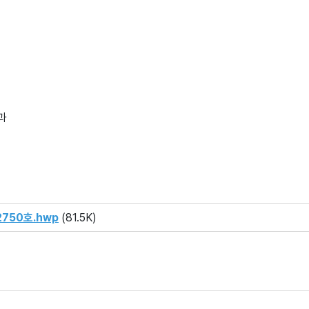
과
750호.hwp
(81.5K)