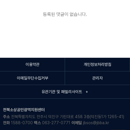
등록된 댓글이 없습니다.
이용약관
개인정보처리방침
이메일무단수집거부
관리자
유관기관 및 패밀리사이트 +
전북소상공인광역지원센터
주소
전북특별자치도 전주시 덕진구 기린대로 458 3층(덕진동1가 1265-41)
전화
1588-0700
팩스
063-277-0771
이메일
jbsos@jbba.kr