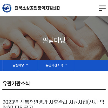
알림마당
알림마당
expand_more
유관기관소식
expand_more
유관기관소식
2023년 전북천년명가 사후관리 지원사업(전시·박