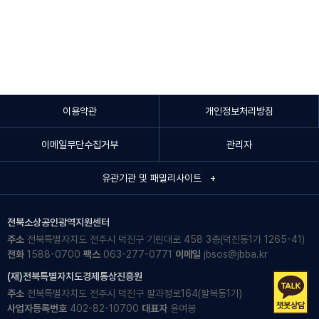
이용약관
개인정보처리방침
이메일무단수집거부
관리자
유관기관 및 패밀리사이트 +
전북소상공인광역지원센터
주소
전북특별자치도 전주시 덕진구 기린대로 458 3층(덕진동1가 1265-41)
전화
1588-0700
팩스
063-277-0771
이메일
jbsos@jbba.kr
(재)전북특별자치도경제통상진흥원
주소
전북특별자치도 전주시 덕진구 팔과정로164(팔복동1가)
사업자등록번호
402-82-10700
대표자
윤여봉