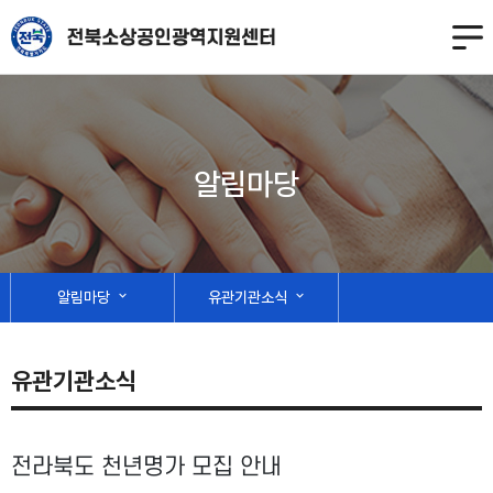
알림마당
알림마당
expand_more
유관기관소식
expand_more
유관기관소식
전라북도 천년명가 모집 안내