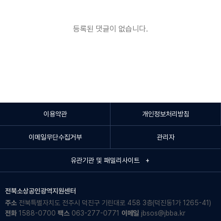
등록된 댓글이 없습니다.
이용약관
개인정보처리방침
이메일무단수집거부
관리자
유관기관 및 패밀리사이트 +
전북소상공인광역지원센터
주소
전북특별자치도 전주시 덕진구 기린대로 458 3층(덕진동1가 1265-41)
전화
1588-0700
팩스
063-277-0771
이메일
jbsos@jbba.kr