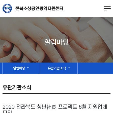
알림마당
알림마당
expand_more
유관기관소식
expand_more
유관기관소식
2020 전라북도 청년社長 프로젝트 6월 지원업체