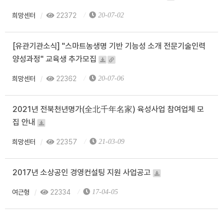
희망센터
22372
20-07-02
[유관기관소식] "스마트농생명 기반 기능성 소개 전문기술인력
양성과정" 교육생 추가모집
희망센터
22362
20-07-06
2021년 전북천년명가(全北千年名家) 육성사업 참여업체 모
집 안내
희망센터
22357
21-03-09
2017년 소상공인 경영컨설팅 지원 사업공고
여근형
22334
17-04-05