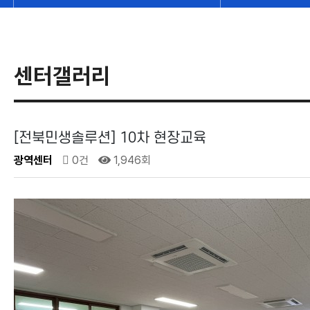
센터갤러리
[전북민생솔루션] 10차 현장교육
광역센터
0건
1,946회