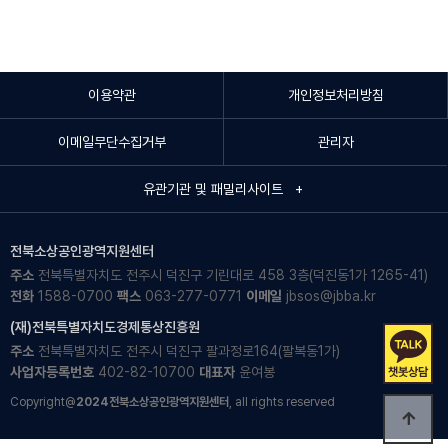
이용약관
개인정보처리방침
이메일무단수집거부
관리자
유관기관 및 패밀리사이트 +
전북소상공인광역지원센터
주소
전북특별자치도 전주시 덕진구 기린대로 458 3층(덕진동1가 1265-41)
전화
1588-0700
팩스
063-277-0771
이메일
jbsos@jbba.kr
(재)전북특별자치도경제통상진흥원
주소
전북특별자치도 전주시 덕진구 팔과정로164(팔복동1가)
사업자등록번호
402-82-10700
대표자
윤여봉
Copyright@
2024전북소상공인광역지원센터
, all rights reserved