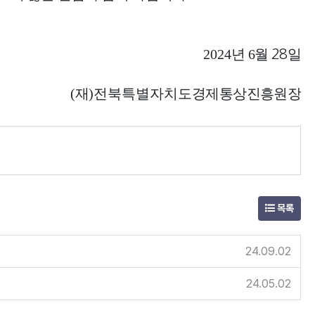
2024
년 6
월
일
28
(
재
)전북특별자치도
경제통상진흥원장
목록
24.09.02
24.05.02